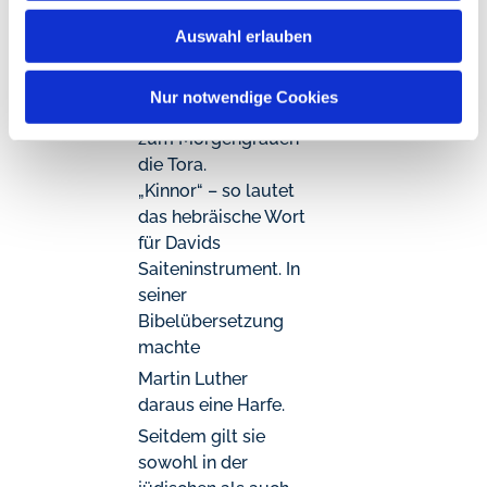
strich, erwachte der
aus Äthiopien
König von dem
Auswahl erlauben
wundersamen
Geräusch
Nur notwendige Cookies
und studierte bis
zum Morgengrauen
die Tora.
„Kinnor“ – so lautet
das hebräische Wort
für Davids
Saiteninstrument. In
seiner
Bibelübersetzung
machte
Martin Luther
daraus eine Harfe.
Seitdem gilt sie
sowohl in der