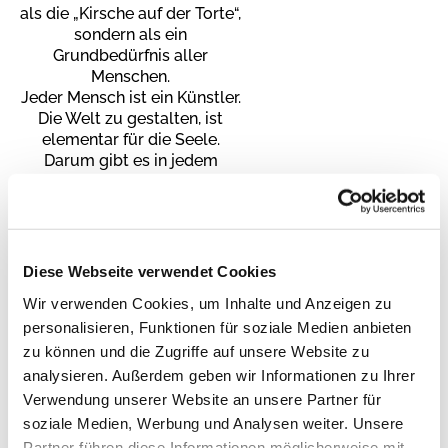
als die „Kirsche auf der Torte“,
sondern als ein
Grundbedürfnis aller
Menschen.
Jeder Mensch ist ein Künstler.
Die Welt zu gestalten, ist
elementar für die Seele.
Darum gibt es in jedem
Programm eine Mischung
aus eigenen Projekten und
Auftritten von Profis und Stars,
manchmal auch gemeinsam.
Wichtig sind die Gespräche
Diese Webseite verwendet Cookies
nach den Veranstaltungen und
Wir verwenden Cookies, um Inhalte und Anzeigen zu
in den Pausen.
personalisieren, Funktionen für soziale Medien anbieten
Ein Ort für Begegnungen,
Zweifel (wie bei Thomas!) und
zu können und die Zugriffe auf unsere Website zu
neue Ideen.
analysieren. Außerdem geben wir Informationen zu Ihrer
Verwendung unserer Website an unsere Partner für
Pfarrer Carsten Dietrich
soziale Medien, Werbung und Analysen weiter. Unsere
Arbeitskreis
Partner führen diese Informationen möglicherweise mit