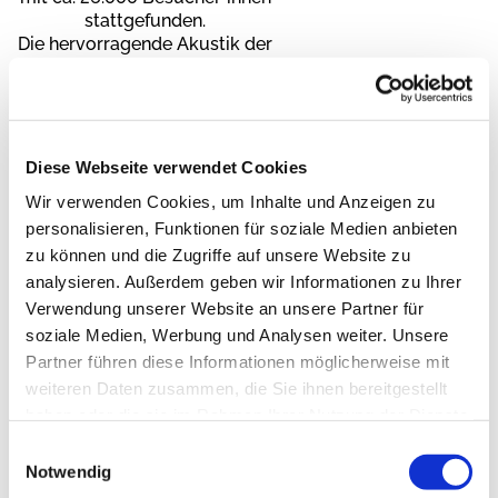
stattgefunden.
Die hervorragende Akustik der
Thomaskirche
macht sie zum
idealen Veranstaltungsort
für
die „Kleine Form“
mit bis zu 300 Personen.
Manche Veranstaltungen
Diese Webseite verwendet Cookies
brauchen Clubatmosphäre.
Wir verwenden Cookies, um Inhalte und Anzeigen zu
Der Eintritt ist frei, aber
personalisieren, Funktionen für soziale Medien anbieten
Künstler*innen müssen fair
zu können und die Zugriffe auf unsere Website zu
bezahlt werden.
analysieren. Außerdem geben wir Informationen zu Ihrer
Unser Anspruch ist, dass alle
Verwendung unserer Website an unsere Partner für
Menschen Zugang
soziale Medien, Werbung und Analysen weiter. Unsere
zu unseren Veranstaltungen
Partner führen diese Informationen möglicherweise mit
haben.
Darum gibt jeder am Ausgang,
weiteren Daten zusammen, die Sie ihnen bereitgestellt
was er für richtig hält.
haben oder die sie im Rahmen Ihrer Nutzung der Dienste
gesammelt haben.
Einwilligungsauswahl
Wir verstehen „Kultur“ nicht
Notwendig
als die „Kirsche auf der Torte“,