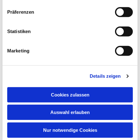
sondern als ein
Grundbedürfnis aller
Präferenzen
Menschen.
Jeder Mensch ist ein Künstler.
Die Welt zu gestalten, ist
Statistiken
elementar für die Seele.
Darum gibt es in jedem
Programm eine Mischung
Marketing
aus eigenen Projekten und
Auftritten von Profis und Stars,
manchmal auch gemeinsam.
Wichtig sind die Gespräche
Details zeigen
nach den Veranstaltungen und
in den Pausen.
Ein Ort für Begegnungen,
Cookies zulassen
Zweifel (wie bei Thomas!) und
neue Ideen.
Auswahl erlauben
Pfarrer Carsten Dietrich
Arbeitskreis
Nur notwendige Cookies
ThomasKulturKirche