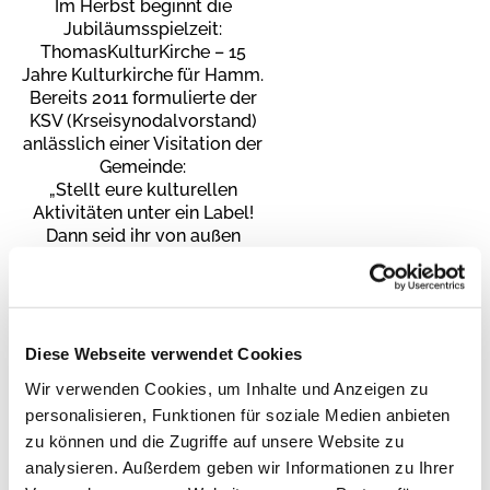
Im Herbst beginnt die
Jubiläumsspielzeit:
ThomasKulturKirche – 15
Jahre Kulturkirche für Hamm.
Bereits 2011 formulierte der
KSV (Krseisynodalvorstand)
anlässlich einer Visitation der
Gemeinde:
„Stellt eure kulturellen
Aktivitäten unter ein Label!
Dann seid ihr von außen
besser erkennbar.“
Seitdem ist eine neue
Gemeinde entstanden,
die Kulturveranstaltungen mit
geistlichem Anspruch
Diese Webseite verwendet Cookies
besucht.
Wir verwenden Cookies, um Inhalte und Anzeigen zu
Wir waren selbst
personalisieren, Funktionen für soziale Medien anbieten
überrascht.
zu können und die Zugriffe auf unsere Website zu
Seit 2012 haben 250
analysieren. Außerdem geben wir Informationen zu Ihrer
Veranstaltungen