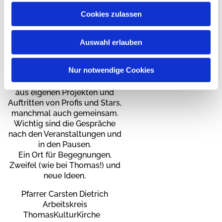
sondern als ein
Cookies zulassen
Grundbedürfnis aller
Menschen.
Jeder Mensch ist ein Künstler.
Auswahl erlauben
Die Welt zu gestalten, ist
elementar für die Seele.
Nur notwendige Cookies
Darum gibt es in jedem
Programm eine Mischung
aus eigenen Projekten und
Auftritten von Profis und Stars,
manchmal auch gemeinsam.
Wichtig sind die Gespräche
nach den Veranstaltungen und
in den Pausen.
Ein Ort für Begegnungen,
Zweifel (wie bei Thomas!) und
neue Ideen.
Pfarrer Carsten Dietrich
Arbeitskreis
ThomasKulturKirche